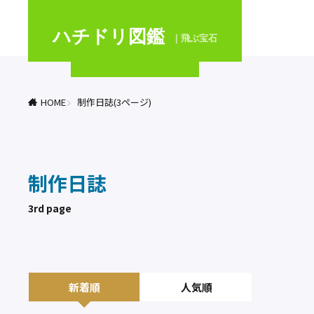
ハチドリ図鑑
｜飛ぶ宝石
HOME
制作日誌(3ページ)
制作日誌
3rd page
新着順
人気順