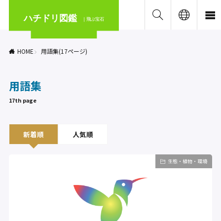
ハチドリ図鑑
｜飛ぶ宝石
HOME
用語集(17ページ)
用語集
17th page
新着順
人気順
生態・植物・環境