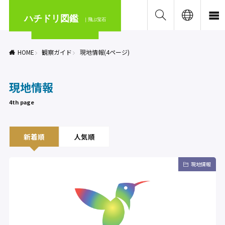
ハチドリ図鑑
｜飛ぶ宝石
HOME
観察ガイド
現地情報(4ページ)
現地情報
4th page
新着順
人気順
現地情報