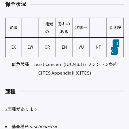
保全状況
—絶滅
恐れの
絶滅
状態—
低危険
の
ある
L
EX
EW
CR
EN
VU
NT
C
低危険種 Least Concern (IUCN 3.1) / ワシントン条約
CITES Appendix II (CITES)
亜種
2亜種があります。
基亜種
H. s. schreibersii