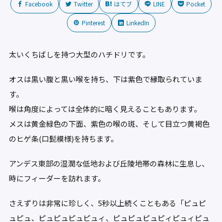
Facebook
Twitter
はてブ
LINE
Pocket
Pinterest
LinkedIn
太いくちばしを持つ大型のハチドリです。
オスは黒い腹と黒い喉を持ち、下は紫色で縁取られていま
す。
喉は角度によっては全体的に暗く見えることもあります。
メスは黄金緑色の下面、紫色の喉の斑、そして目立つ黄褐色
のヒゲ条(口髭模様)を持ちます。
アンデス東部の湿潤な低地および丘陵地帯の森林に生息し、
時にフィーダーを訪れます。
さえずりは非常に珍しく、5秒以上続くこともある「ピュピ
ュピュ、ピュピュピュピュィ、ピュピュピュピィピュィピュ