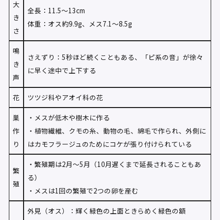
大
全長：11.5〜13cm
き
体重：オス約9.9g、メス7.1〜8.5g
さ
鳴
さえずり：5秒ほど続くこともある、「ピ系の音」が徐々
き
に早く途中で上下する
声
花
ツツジ科やアオイ科の花
巣
・メスが低木や樹木に作る
作
・植物繊維、クモの糸、動物の毛、綿毛で作られ、外側に
り
はカモフラージュのためにコケが張り付けられている
・繁殖期は2月〜5月（10月遅くまで延長されることもあ
繁
る）
殖
・メスは1回の繁殖で2つの卵を産む
外見（オス）：輝く緑色の上面ときらめく緑色の額