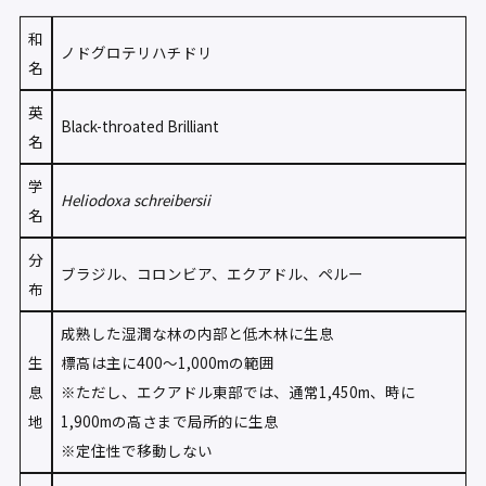
和
ノドグロテリハチドリ
名
英
Black-throated Brilliant
名
学
Heliodoxa schreibersii
名
分
ブラジル、コロンビア、エクアドル、ペルー
布
成熟した湿潤な林の内部と低木林に生息
生
標高は主に400〜1,000mの範囲
息
※ただし、エクアドル東部では、通常1,450m、時に
地
1,900mの高さまで局所的に生息
※定住性で移動しない