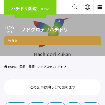
ハチドリ図鑑
｜飛ぶ宝石
11/23
ノドグロテリハチドリ
2025
種類
HOME
図鑑
種類
ノドグロテリハチドリ
この記事は約
5
分で読めます