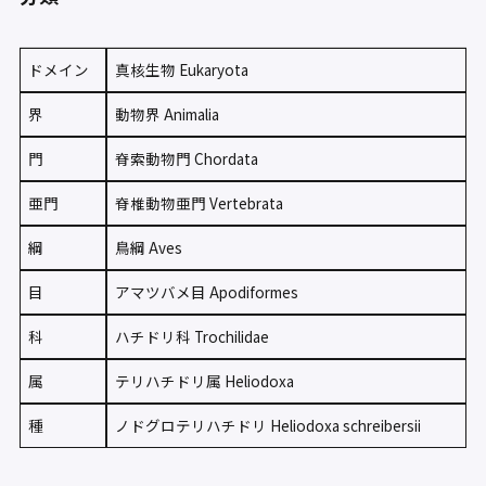
ドメイン
真核生物 Eukaryota
界
動物界 Animalia
門
脊索動物門 Chordata
亜門
脊椎動物亜門 Vertebrata
綱
鳥綱 Aves
目
アマツバメ目 Apodiformes
科
ハチドリ科 Trochilidae
属
テリハチドリ属 Heliodoxa
種
ノドグロテリハチドリ Heliodoxa schreibersii