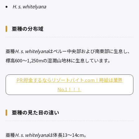
H. s. whitelyana
亜種の分布域
亜種
H. s. whitelyana
はペルー中央部および南東部に生息し、
標高600〜1,250mの湿潤山地林に生息しています。
PR:貯金するならリゾートバイト.com！時給は業界
No.1！！！
亜種の見た目の違い
亜種
H. s. whitelyana
は体長13〜14cm。