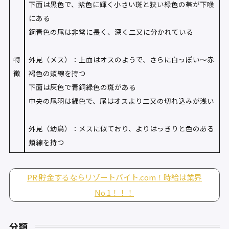
下面は黒色で、紫色に輝く小さい斑と狭い緑色の帯が下喉
にある
鋼青色の尾は非常に長く、深く二又に分かれている
特
外見（メス）：上面はオスのようで、さらに白っぽい〜赤
徴
褐色の頬線を持つ
下面は灰色で青銅緑色の斑がある
中央の尾羽は緑色で、尾はオスより二又の切れ込みが浅い
外見（幼鳥）：メスに似ており、よりはっきりと色のある
頬線を持つ
PR:貯金するならリゾートバイト.com！時給は業界
No.1！！！
分類