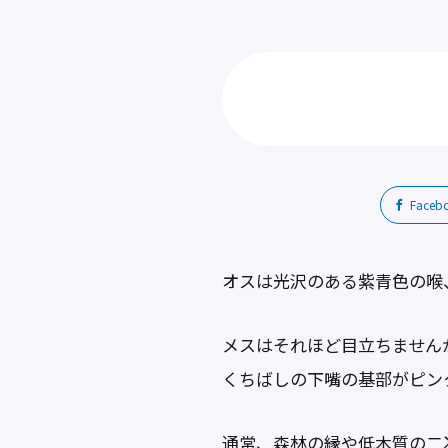
Faceb
オスは光沢のある紫青色の喉
メスはそれほど目立ちません
くちばしの下嘴の基部がピン
通常、森林の縁や低木質の二