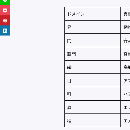
ドメイン
真核
界
動物
門
脊索
亜門
脊椎
綱
鳥綱
目
アマ
科
ハチ
属
エメ
種
エメ