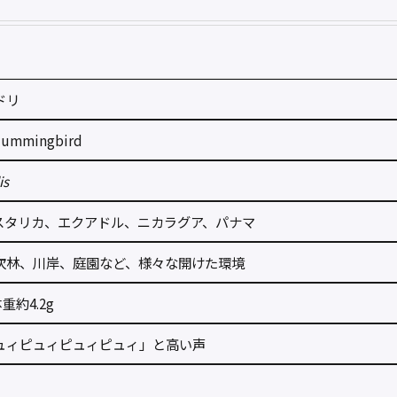
ドリ
Hummingbird
is
スタリカ、エクアドル、ニカラグア、パナマ
次林、川岸、庭園など、様々な開けた環境
重約4.2g
ュィピュィピュィピュィ」と高い声