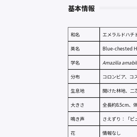
基本情報
和名
エメラルドハチ
英名
Blue-chested 
学名
Amazilia amabil
分布
コロンビア、コ
生息地
開けた林地、二
大きさ
全長約8.5cm、体
鳴き声
さえずり：「ピ
花
情報なし