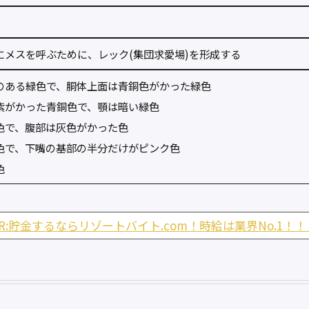
にメスを呼ぶために、レック(集団求愛場)を形成する
のある緑色で、胴体上面は青銅色がかった緑色
紫がかった青銅色で、顎は暗い緑色
色で、腹部は灰色がかった色
色で、下嘴の基部の半分だけがピンク色
色
PR:貯金するならリゾートバイト.com！時給は業界No.1！！