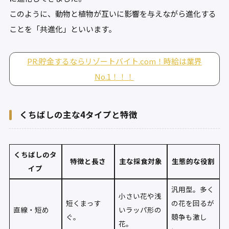
このように、動物と植物が互いに影響を与えながら進化する
ことを「共進化」といいます。
PR:貯金するならリゾートバイト.com！時給は業界
No.1！！！
くちばしの主な4タイプと特徴
くちばしのタ
特徴と長さ
主な採食対象
生態的な役割
イプ
汎用型。多く
小さい花や浅
短くまっす
の花を回るが
直線・短め
いラッパ形の
ぐ。
競争も激し
花。