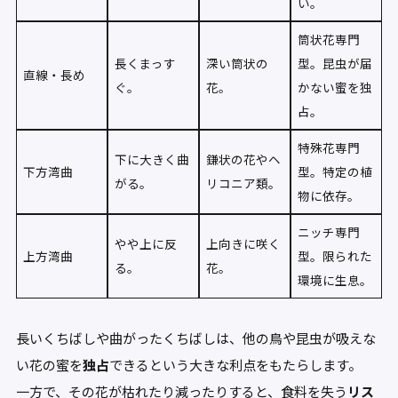
い。
筒状花専門
長くまっす
深い筒状の
型。昆虫が届
直線・長め
ぐ。
花。
かない蜜を独
占。
特殊花専門
下に大きく曲
鎌状の花やヘ
下方湾曲
型。特定の植
がる。
リコニア類。
物に依存。
ニッチ専門
やや上に反
上向きに咲く
上方湾曲
型。限られた
る。
花。
環境に生息。
長いくちばしや曲がったくちばしは、他の鳥や昆虫が吸えな
い花の蜜を
独占
できるという大きな利点をもたらします。
一方で、その花が枯れたり減ったりすると、食料を失う
リス