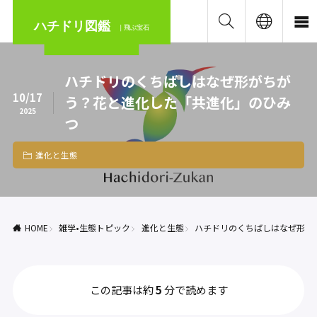
ハチドリ図鑑
｜飛ぶ宝石
ハチドリのくちばしはなぜ形がちが
10/17
う？花と進化した「共進化」のひみ
2025
つ
進化と生態
HOME
雑学•生態トピック
進化と生態
ハチドリのくちばしはなぜ形が
この記事は約
5
分で読めます