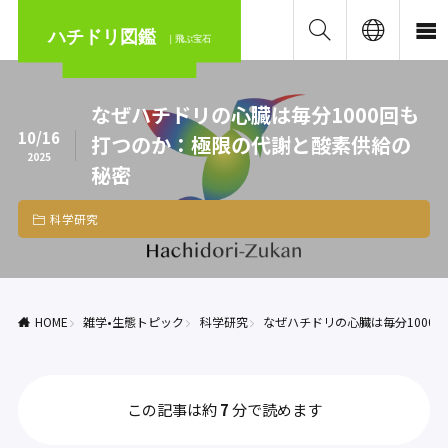
ハチドリ図鑑
｜飛ぶ宝石
なぜハチドリの心臓は毎分1000回も
10/16
打つのか：極限の代謝と酸素供給の
2025
秘密
科学研究
HOME
雑学•生態トピック
科学研究
なぜハチドリの心臓は毎分1000
この記事は約
7
分で読めます