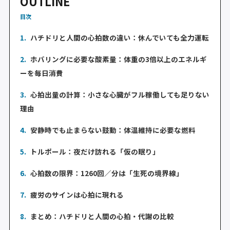
OUTLINE
目次
1.
ハチドリと人間の心拍数の違い：休んでいても全力運転
2.
ホバリングに必要な酸素量：体重の3倍以上のエネルギ
ーを毎日消費
3.
心拍出量の計算：小さな心臓がフル稼働しても足りない
理由
4.
安静時でも止まらない鼓動：体温維持に必要な燃料
5.
トルポール：夜だけ訪れる「仮の眠り」
6.
心拍数の限界：1260回／分は「生死の境界線」
7.
疲労のサインは心拍に現れる
8.
まとめ：ハチドリと人間の心拍・代謝の比較