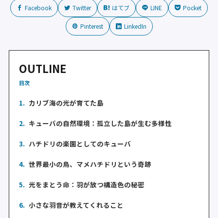
Facebook
Twitter
はてブ
LINE
Pocket
Pinterest
LinkedIn
OUTLINE
目次
1.
カリブ海の光が育てた島
2.
キューバの自然環境：孤立した島が生む多様性
3.
ハチドリの楽園としてのキューバ
4.
世界最小の鳥、マメハチドリという奇跡
5.
光をまとう命：羽が放つ構造色の秘密
6.
小さな羽音が教えてくれること