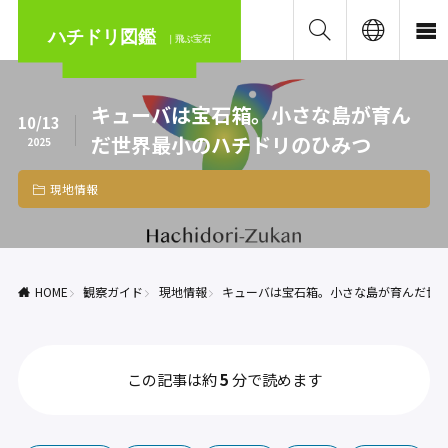
ハチドリ図鑑
｜飛ぶ宝石
キューバは宝石箱。小さな島が育ん
10/13
だ世界最小のハチドリのひみつ
2025
現地情報
HOME
観察ガイド
現地情報
キューバは宝石箱。小さな島が育んだ世
この記事は約
5
分で読めます