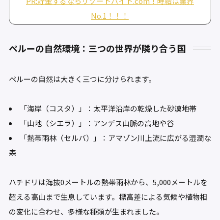
PR:貯金するならリゾートバイト.com！時給は業界
No.1！！！
ペルーの自然環境：三つの世界が隣り合う国
ペルーの自然は大きく三つに分けられます。
「海岸（コスタ）」：太平洋沿岸の乾燥した砂漠地帯
「山地（シエラ）」：アンデス山脈の高地や谷
「熱帯雨林（セルバ）」：アマゾン川上流に広がる湿潤な
森
ハチドリは海抜0メートルの熱帯雨林から、5,000メートルを
超える高山まで生息しています。標高差による気候や植物相
の変化に合わせ、多様な種類が生まれました。