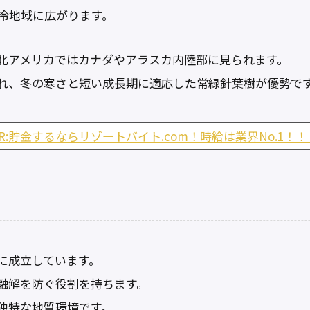
寒冷地域に広がります。
北アメリカではカナダやアラスカ内陸部に見られます。
れ、冬の寒さと短い成長期に適応した常緑針葉樹が優勢で
PR:貯金するならリゾートバイト.com！時給は業界No.1！！
に成立しています。
融解を防ぐ役割を持ちます。
独特な地質環境です。