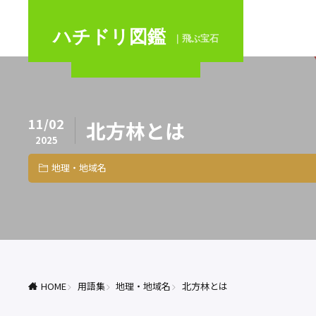
ハチドリ図鑑
｜飛ぶ宝石
11/02
北方林とは
2025
地理・地域名
HOME
用語集
地理・地域名
北方林とは