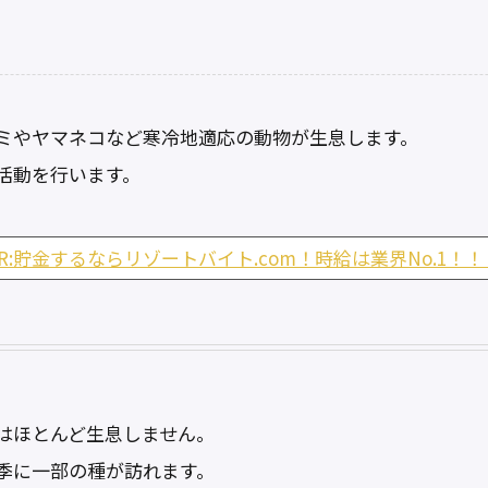
ミやヤマネコなど寒冷地適応の動物が生息します。
活動を行います。
PR:貯金するならリゾートバイト.com！時給は業界No.1！！
はほとんど生息しません。
季に一部の種が訪れます。