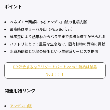
ポイント
ベネズエラ西部にあるアンデス山脈の北端支脈
最高峰はボリーバル山（Pico Bolívar）
標高差により熱帯林からパラモまで多様な植生が見られる
ハチドリにとって重要な生息地で、固有植物の受粉に貢献
水資源供給と気候の緩衝という生態系サービスを提供
PR:貯金するならリゾートバイト.com！時給は業界
No.1！！！
関連用語リンク
アンデス山脈