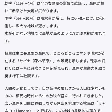
乾季（11月〜4月）は北東貿易風の影響で乾燥し、草原が枯
れて赤茶けた大地が広がります。
雨季（5月〜10月）は降水量が増え、特に6〜8月には川が氾
濫し、広大な地域が冠水します。
水が引かない地域では高地が島のように浮かぶ景観が現れま
す。
植生は主に長草型の草原で、ところどころにヤシや灌木が点
在する「サバナ（疎林草原）」の景観を示します。乾季の終
わりには一斉に芽吹きと開花が見られ、草原が生命力を取り
戻す様子は壮観です。
人間の活動としては、自然条件の厳しさから人口は少ないも
のの、植民地時代から牛の放牧が盛んに行われてきました。
広い草原を自由に移動しながら家畜を管理する牧民は「リャ
ネロ（Llanero）」と呼ばれ、この地域の象徴的な存在で