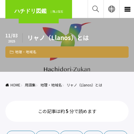
ハチドリ図鑑
｜飛ぶ宝石
11/03
リャノ（Llanos）とは
2025
地理・地域名
HOME
用語集
地理・地域名
リャノ（Llanos）とは
この記事は約
5
分で読めます