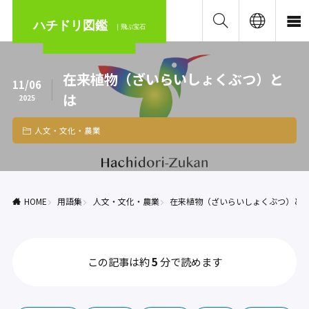
ハチドリ図鑑
｜飛ぶ宝石
在来植物（ざいらいしょくぶつ）と
11/06
は
2025
人文・文化・農業
HOME
用語集
人文・文化・農業
在来植物（ざいらいしょくぶつ）と
この記事は約
5
分で読めます