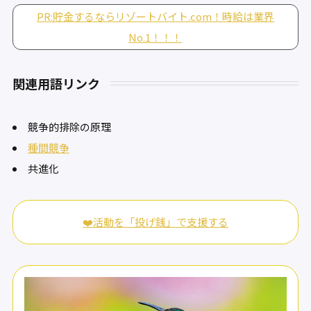
PR:貯金するならリゾートバイト.com！時給は業界
No.1！！！
関連用語リンク
競争的排除の原理
種間競争
共進化
❤️活動を「投げ銭」で支援する