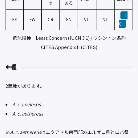
の
ある
L
EX
EW
CR
EN
VU
NT
C
低危険種 Least Concern (IUCN 3.1) / ワシントン条約
CITES Appendix II (CITES)
亜種
2亜種があります。
A. c. coelestis
A. c. aethereus
※
A. c. aethereus
はエクアドル南西部のエルオロ県とロハ県