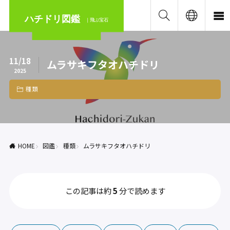
ハチドリ図鑑
｜飛ぶ宝石
11/18
ムラサキフタオハチドリ
2025
種類
HOME
図鑑
種類
ムラサキフタオハチドリ
この記事は約
5
分で読めます