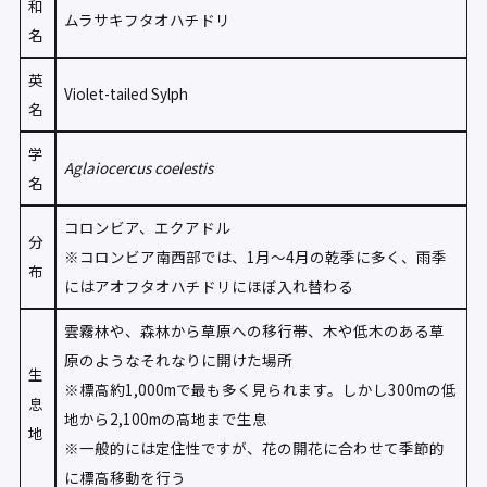
和
ムラサキフタオハチドリ
名
英
Violet-tailed Sylph
名
学
Aglaiocercus coelestis
名
コロンビア、エクアドル
分
※コロンビア南西部では、1月〜4月の乾季に多く、雨季
布
にはアオフタオハチドリにほぼ入れ替わる
雲霧林や、森林から草原への移行帯、木や低木のある草
原のようなそれなりに開けた場所
生
※標高約1,000mで最も多く見られます。しかし300mの低
息
地から2,100mの高地まで生息
地
※一般的には定住性ですが、花の開花に合わせて季節的
に標高移動を行う