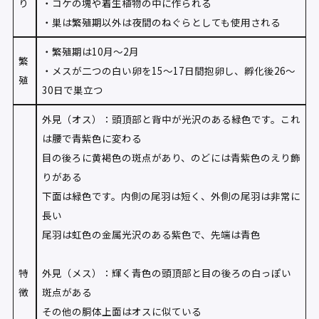
り
・コケの塊や着生植物の中に作られる
・巣は繁殖期以外は夜間のねぐらとしても使用される
・繁殖期は10月〜2月
繁
・メスが二つの白い卵を15〜17日間抱卵し、孵化後26〜
殖
30日で巣立つ
外見（オス）：頭頂部と背中が光沢のある緑色です。これ
は腰で青紫色に変わる
目の後ろに黄褐色の斑点があり、のどには青紫色のえり飾
りがある
下面は緑色です。内側の尾羽は短く、外側の尾羽は非常に
長い
尾羽は虹色の金属光沢のある紫色で、先端は青色
特
外見（メス）：輝く青色の頭頂部と目の後ろの白っぽい
徴
斑点がある
その他の胴体上面はオスに似ている