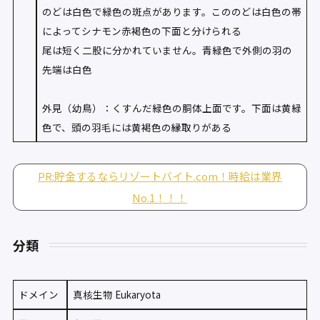
のどは白色で緑色の斑点があります。こののどは白色の帯
によってシナモン赤褐色の下面と分けられる
尾は短く二股に分かれていません。青緑色で外側の羽の
先端は白色
外見（幼鳥）：くすんだ緑色の胴体上面です。下面は黄緑
色で、頭の羽毛には黄褐色の縁取りがある
PR:貯金するならリゾートバイト.com！時給は業界
No.1！！！
分類
ドメイン
真核生物 Eukaryota