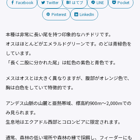
Facebook
Twitter
はてブ
LINE
Pocket
Pinterest
LinkedIn
本種は非常に長い尾を持つ印象的なハチドリです。
オスはほとんどがエメラルドグリーンです。のどは青緑色を
しています。
「長く二股に分かれた尾」は虹色の紫色と青色です。
メスはオスとは大きく異なりますが、腹部がオレンジ色で、
胸は白色をしていて特徴的です。
アンデス山脈の山麓と亜熱帯域、標高約900m〜2,000mでの
み見られます。
生息地はエクアドル西部とコロンビアに限定されます。
通常、森林の低い場所や森林の縁で採餌し、フィーダーにも