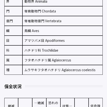
界
動物界 Animalia
門
脊索動物門 Chordata
亜門
脊椎動物亜門 Vertebrata
綱
鳥綱 Aves
目
アマツバメ目 Apodiformes
科
ハチドリ科 Trochilidae
属
フタオハチドリ属 Aglaiocercus
種
ムラサキフタオハチドリ Aglaiocercus coelestis
保全状況
—絶滅
恐れの
絶滅
状態—
低危険