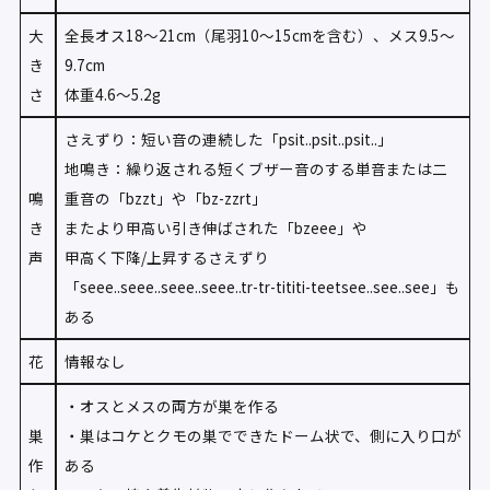
大
全長オス18〜21cm（尾羽10〜15cmを含む）、メス9.5〜
き
9.7cm
さ
体重4.6〜5.2g
さえずり：短い音の連続した「psit..psit..psit..」
地鳴き：繰り返される短くブザー音のする単音または二
鳴
重音の「bzzt」や「bz-zzrt」
き
またより甲高い引き伸ばされた「bzeee」や
声
甲高く下降/上昇するさえずり
「seee..seee..seee..seee..tr-tr-tititi-teetsee..see..see」も
ある
花
情報なし
・オスとメスの両方が巣を作る
巣
・巣はコケとクモの巣でできたドーム状で、側に入り口が
作
ある