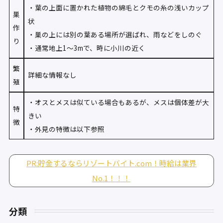
・葉の上面に置かれた植物の綿毛とクモの糸の浅いカップ
巣
状
作
・巣の上には別の葉ある場所が選ばれ、雨などをしのぐ
り
・通常地上1〜3mで、時に小川の近く
繁
詳細な情報なし
殖
・オスとメスは似ている場合もあるが、メスは個体差が大
特
きい
徴
・外見の特徴は以下参照
PR:貯金するならリゾートバイト.com！時給は業界
No.1！！！
分類