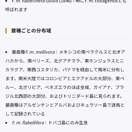
F. m. flabellifera Gould (1846) – 時にF. m. tobagensisとも
呼ばれます
亜種ごとの分布域
基亜種
F. m. mellivora
：メキシコの南ベラクルスと北オア
ハカから、南ベリーズ、北グアテマラ、東ホンジュラスとニ
カラグア、東西コスタリカ、パナマを経由して南米に分布し
ます。南米大陸ではコロンビアとエクアドルの大部分、東ペ
ルー、北ボリビア、ベネズエラのほぼ全域、ガイアナ、ブラ
ジル北西部の大部分、およびトリニダード島に見られます。
基亜種はアルゼンチンとアルバおよびキュラソー島で迷鳥と
して記録されている
F. m. flabellifera
：トバゴ島にのみ生息