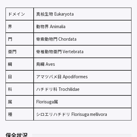
ドメイン
真核生物 Eukaryota
界
動物界 Animalia
門
脊索動物門 Chordata
亜門
脊椎動物亜門 Vertebrata
綱
鳥綱 Aves
目
アマツバメ目 Apodiformes
科
ハチドリ科 Trochilidae
属
Florisuga属
種
シロエリハチドリ Florisuga mellivora
保全状況