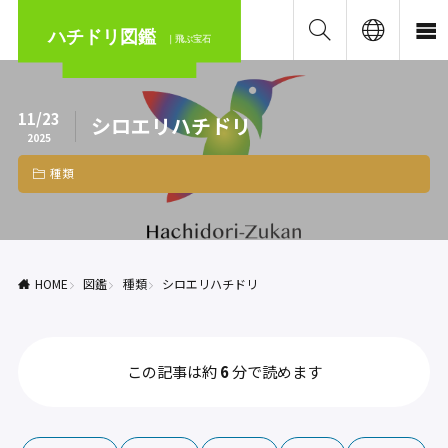
ハチドリ図鑑
｜飛ぶ宝石
11/23
シロエリハチドリ
2025
種類
HOME
図鑑
種類
シロエリハチドリ
この記事は約
6
分で読めます