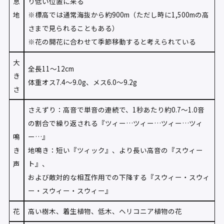
息
り低い位置に来る
地
※標高では通常海抜から約900m（ただし時に1,500mの高
さまで見られることもある）
※花の開花に合わせて季節移動すると考えられている
大
全長11〜12cm
き
体重オス7.4〜9.0g、メス6.0〜9.2g
さ
さえずり：高音で単音の連続で、1秒あたり約0.7〜1.0音
の割合で繰り返される『ツィー…ツィー…ツィー…ツィ
鳴
ー…』
き
地鳴き：短い『ツィック』、より長い高音の『スウィー
声
ト』、
および敵対的な相互作用での下降する『スウィー・スウィ
ー・スウィー・スウィー』
花
高い樹木、着生植物、低木、ヘリコニア植物の花