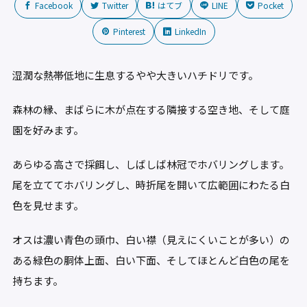
Facebook
Twitter
はてブ
LINE
Pocket
Pinterest
LinkedIn
湿潤な熱帯低地に生息するやや大きいハチドリです。
森林の縁、まばらに木が点在する隣接する空き地、そして庭
園を好みます。
あらゆる高さで採餌し、しばしば林冠でホバリングします。
尾を立ててホバリングし、時折尾を開いて広範囲にわたる白
色を見せます。
オスは濃い青色の頭巾、白い襟（見えにくいことが多い）の
ある緑色の胴体上面、白い下面、そしてほとんど白色の尾を
持ちます。