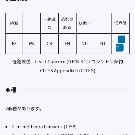
—絶滅
恐れの
絶滅
状態—
低危険
の
ある
L
EX
EW
CR
EN
VU
NT
C
低危険種 Least Concern (IUCN 3.1) / ワシントン条約
CITES Appendix II (CITES)
亜種
2亜種があります。
F. m. mellivora Linnaeus (1758)