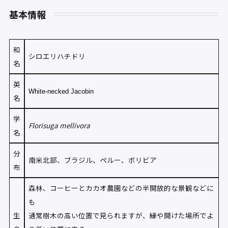
基本情報
和
シロエリハチドリ
名
英
White-necked Jacobin
名
学
Florisuga mellivora
名
分
南米北部、ブラジル、ペルー、ボリビア
布
森林、コーヒーとカカオ農園などの半開放的な景観などに
も
生
通常樹木の高い位置で見られますが、縁や開けた場所でよ