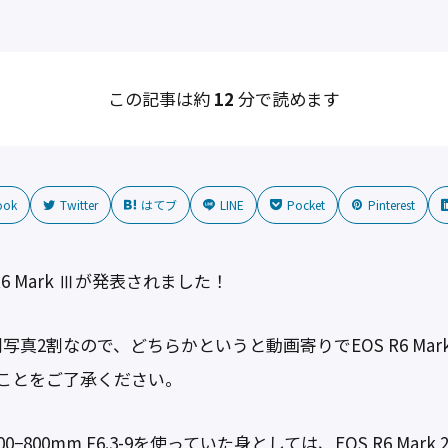
この記事は約
12
分で読めます
ook
Twitter
はてブ
LINE
Pocket
Pinterest
R6 Mark Ⅲが発表されました！
真2割なので、どちらかというと動画寄りでEOS R6 Mar
ことをご了承ください。
00−800mm F6.3-9を使っていた身としては、EOS R6 M