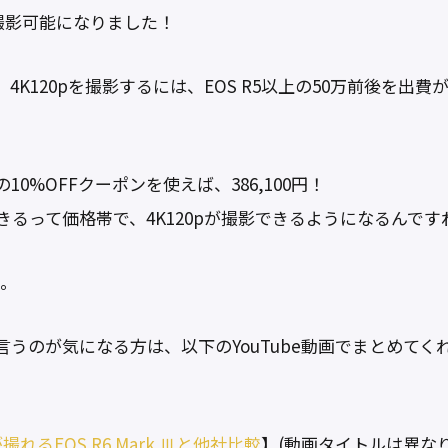
0pが撮影可能になりました！
K120pを撮影するには、EOS R5以上の50万前後を出費
0%OFFクーポンを使えば、386,100円！
るって価格帯で、4K120pが撮影できるようになるんです
で。
うのが気になる方は、以下のYouTube動画でまとめてく
pが撮れるEOS R6 Mark Ⅲと他社比較
】(動画タイトルは異な