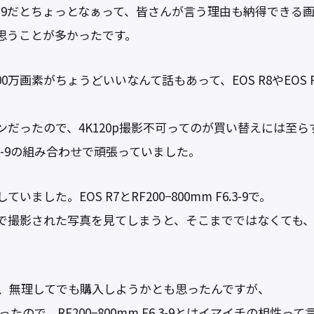
 F6.3-9だとちょっとなぁって、皆さんが言う理由も納得で
思うことが多かったです。
には2400万画素がちょうどいいなんて話もあって、EOS R8やEOS
だったので、4K120p撮影不可ってのが買い替えには至
 F6.3-9の組み合わせで頑張っていました。
した。EOS R7とRF200−800mm F6.3-9で。
で撮影された写真を見てしまうと、そこまでではなくても
売されて、無理してでも購入しようかとも思ったんですが、
機だったので、RF200−800mm F6.3-9とはイマイチの相性っ