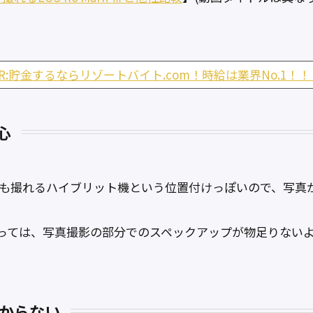
PR:貯金するならリゾートバイト.com！時給は業界No.1！！
心
写真も動画も撮れるハイブリット機という位置付けっぽいので、写
っては、写真撮影の部分でのスペックアップが物足りない
わからない