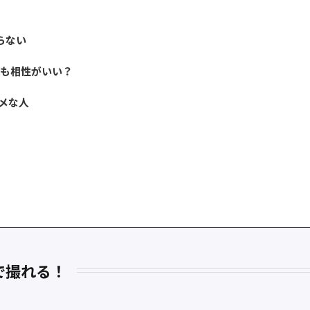
らない
-9とも相性がいい？
スメな人
しで撮れる！