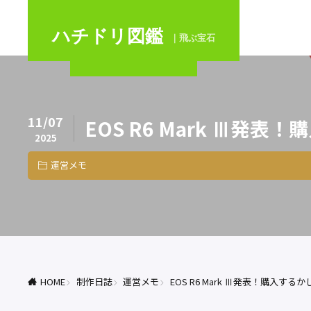
ハチドリ図鑑
｜飛ぶ宝石
11/07
EOS R6 Mark Ⅲ発
2025
運営メモ
HOME
制作日誌
運営メモ
EOS R6 Mark Ⅲ発表！購入す