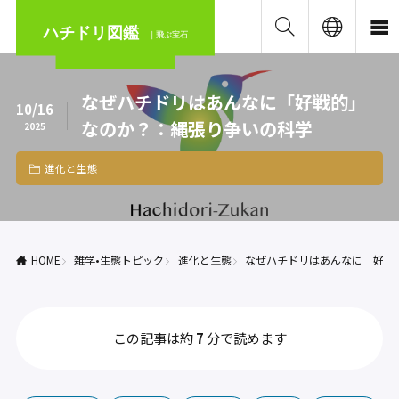
ハチドリ図鑑
｜飛ぶ宝石
なぜハチドリはあんなに「好戦的」
10/16
なのか？：縄張り争いの科学
2025
進化と生態
HOME
雑学•生態トピック
進化と生態
なぜハチドリはあんなに「好戦
この記事は約
7
分で読めます