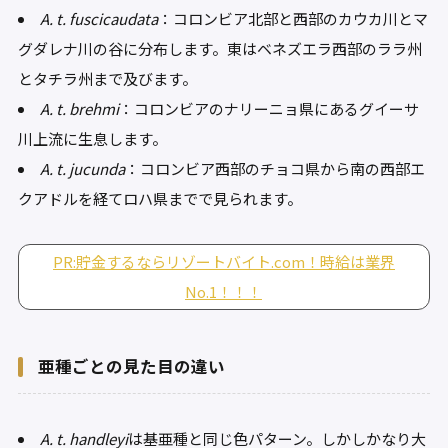
A. t. fuscicaudata
：コロンビア北部と西部のカウカ川とマ
グダレナ川の谷に分布します。東はベネズエラ西部のララ州
とタチラ州まで及びます。
A. t. brehmi
：コロンビアのナリーニョ県にあるグイーサ
川上流に生息します。
A. t. jucunda
：コロンビア西部のチョコ県から南の西部エ
クアドルを経てロハ県までで見られます。
PR:貯金するならリゾートバイト.com！時給は業界
No.1！！！
亜種ごとの見た目の違い
A. t. handleyi
は基亜種と同じ色パターン。しかしかなり大