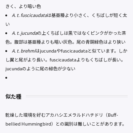
きく、より暗い色
A. t. fuscicaudata
は基亜種より小さく、くちばしが短く太
い
A. t. jucunda
の上くちばしは黒ではなくピンクがかった茶
色。腹部は基亜種よりも暗い灰色。尾の青銅緑色はより狭い
A. t. brehmi
はjucundaやfuscicaudataと似ています。しか
し翼と尾がより長い。fuscicaudataよりもくちばしが長い。
jucundaのように尾の緑色が少ない
似た種
乾燥した環境を好むアカハシエメラルドハチドリ（Buff-
bellied Hummingbird）との識別は難しいことがあります。