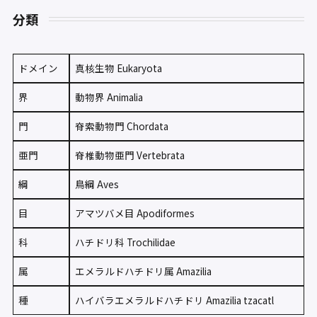
分類
ドメイン
真核生物 Eukaryota
界
動物界 Animalia
門
脊索動物門 Chordata
亜門
脊椎動物亜門 Vertebrata
綱
鳥綱 Aves
目
アマツバメ目 Apodiformes
科
ハチドリ科 Trochilidae
属
エメラルドハチドリ属 Amazilia
種
ハイバラエメラルドハチドリ Amazilia tzacatl