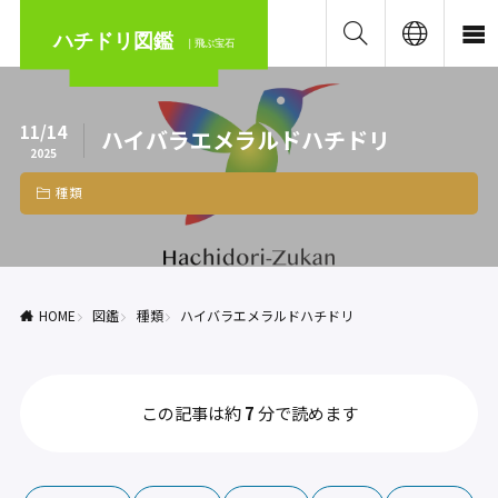
ハチドリ図鑑
｜飛ぶ宝石
11/14
ハイバラエメラルドハチドリ
2025
種類
HOME
図鑑
種類
ハイバラエメラルドハチドリ
この記事は約
7
分で読めます