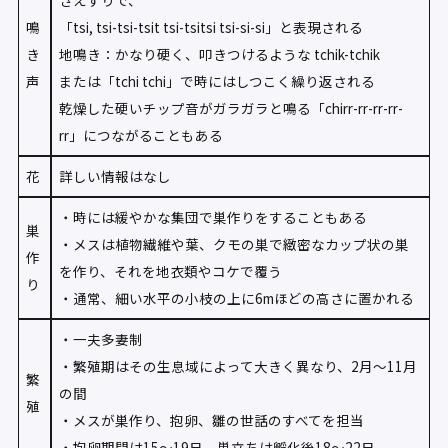
さえずりで、
鳴
「tsi, tsi-tsi-tsit tsi-tsitsi tsi-si-si」と表現される
き
地鳴き：かなり硬く、叩きつけるような tchik-tchik
声
または「tchi tchi」で時にはしつこく繰り返される
乾燥した硬いチップ音がガラガラと鳴る「chirr-rr-rr-rr-
rr」につながることもある
花
詳しい情報はなし
・時には緩やかな集団で巣作りをすることもある
巣
・メスは植物繊維や葉、クモの巣で緻密なカップ状の巣
作
を作り、それを地衣類やコケで覆う
り
・通常、細い水平の小枝の上に6mほどの高さに置かれる
・一夫多妻制
・繁殖期はその生息域によって大きく異なり、2月〜11月
繁
の間
殖
・メスが巣作り、抱卵、雛の世話のすべてを担当
・抱卵期間は15〜19日、巣立ちは孵化後18〜22日