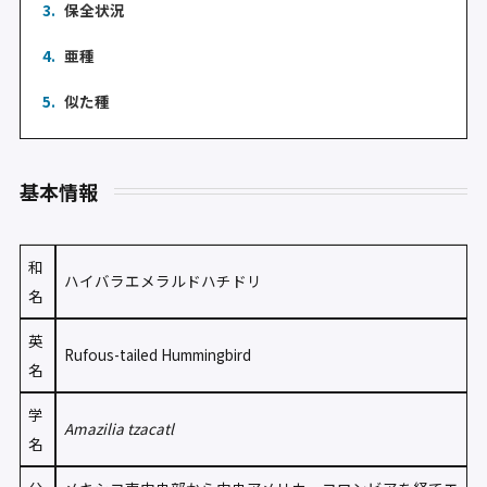
3.
保全状況
4.
亜種
5.
似た種
基本情報
和
ハイバラエメラルドハチドリ
名
英
Rufous-tailed Hummingbird
名
学
Amazilia tzacatl
名