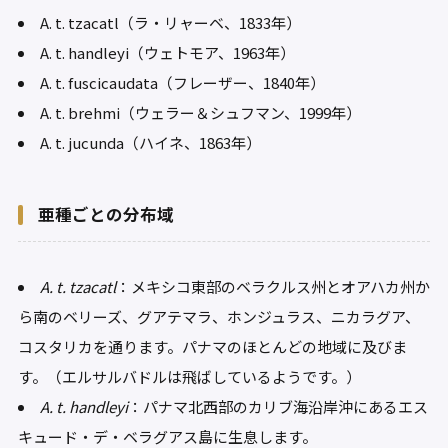
A. t. tzacatl（ラ・リャーベ、1833年）
A. t. handleyi（ウェトモア、1963年）
A. t. fuscicaudata（フレーザー、1840年）
A. t. brehmi（ウェラー＆シュフマン、1999年）
A. t. jucunda（ハイネ、1863年）
亜種ごとの分布域
A. t. tzacatl
：メキシコ東部のベラクルス州とオアハカ州か
ら南のベリーズ、グアテマラ、ホンジュラス、ニカラグア、
コスタリカを通ります。パナマのほとんどの地域に及びま
す。（エルサルバドルは飛ばしているようです。）
A. t. handleyi
：パナマ北西部のカリブ海沿岸沖にあるエス
キュード・デ・ベラグアス島に生息します。