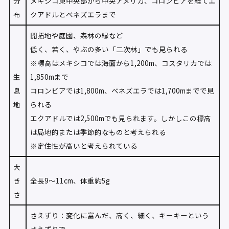
分
メキシコ東中央部から中央アメリカ、コロンビアを経てエ
布
クアドルとベネズエラまで
開拓地や庭園、森林の縁など
低く、若く、やぶの多い「二次林」でも見られる
※標高はメキシコでは海面から1,200m、コスタリカでは
生
1,850mまで
息
コロンビアでは1,800m、ベネズエラでは1,700mまでで見
地
られる
エクアドルでは2,500mでも見られます。しかしこの標高
は局地的または季節的なものと考えられる
※定住性が高いと考えられている
大
き
全長9〜11cm、体重約5g
さ
さえずり：変化に富んだ、高く、細く、キーキーという