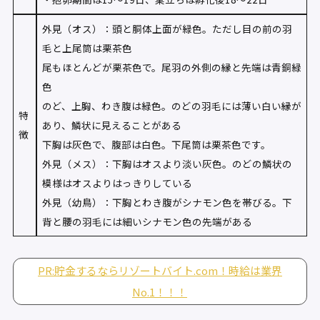
外見（オス）：頭と胴体上面が緑色。ただし目の前の羽
毛と上尾筒は栗茶色
尾もほとんどが栗茶色で。尾羽の外側の縁と先端は青銅緑
色
のど、上胸、わき腹は緑色。のどの羽毛には薄い白い縁が
特
あり、鱗状に見えることがある
徴
下胸は灰色で、腹部は白色。下尾筒は栗茶色です。
外見（メス）：下胸はオスより淡い灰色。のどの鱗状の
模様はオスよりはっきりしている
外見（幼鳥）：下胸とわき腹がシナモン色を帯びる。下
背と腰の羽毛には細いシナモン色の先端がある
PR:貯金するならリゾートバイト.com！時給は業界
No.1！！！