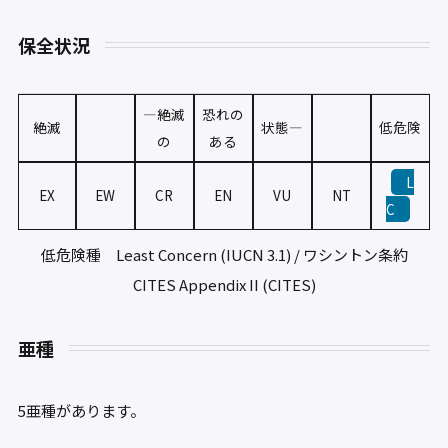
保全状況
—絶滅
恐れの
絶滅
状態—
低危険
の
ある
L
EX
EW
CR
EN
VU
NT
C
低危険種 Least Concern (IUCN 3.1) / ワシントン条約
CITES Appendix II (CITES)
亜種
5亜種があります。