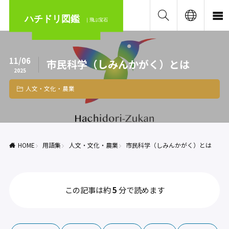
ハチドリ図鑑
｜飛ぶ宝石
11/06
市民科学（しみんかがく）とは
2025
人文・文化・農業
HOME
用語集
人文・文化・農業
市民科学（しみんかがく）とは
この記事は約
5
分で読めます