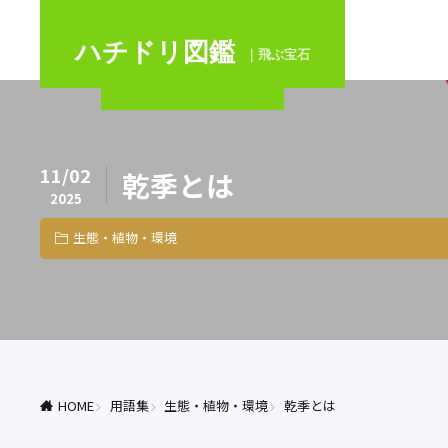
ハチドリ図鑑
｜飛ぶ宝石
11/02
乾季とは
2025
生態・植物・環境
HOME
用語集
生態・植物・環境
乾季とは