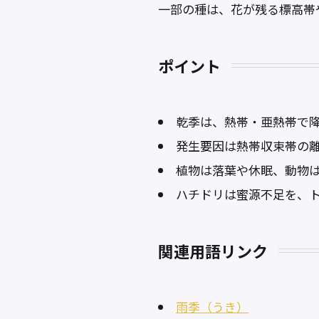
一部の種は、花が残る標高帯
ポイント
乾季は、熱帯・亜熱帯で
発生要因は熱帯収束帯の
植物は落葉や休眠、動物
ハチドリは蜜源不足を、
関連用語リンク
雨季（うき）