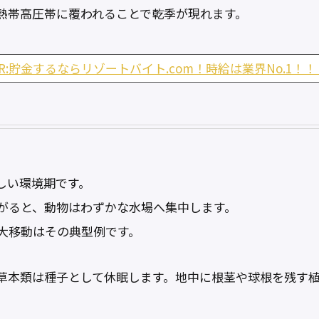
熱帯高圧帯に覆われることで乾季が現れます。
PR:貯金するならリゾートバイト.com！時給は業界No.1！！
しい環境期です。
がると、動物はわずかな水場へ集中します。
大移動はその典型例です。
草本類は種子として休眠します。地中に根茎や球根を残す