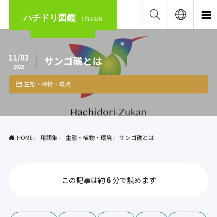
ハチドリ図鑑
｜飛ぶ宝石
11/03
サンゴ礁とは
2025
生態・植物・環境
HOME
用語集
生態・植物・環境
サンゴ礁とは
この記事は約
6
分で読めます