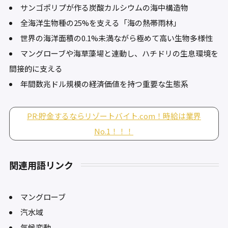
サンゴポリプが作る炭酸カルシウムの海中構造物
全海洋生物種の25%を支える「海の熱帯雨林」
世界の海洋面積の0.1%未満ながら極めて高い生物多様性
マングローブや海草藻場と連動し、ハチドリの生息環境を
間接的に支える
年間数兆ドル規模の経済価値を持つ重要な生態系
PR:貯金するならリゾートバイト.com！時給は業界
No.1！！！
関連用語リンク
マングローブ
汽水域
気候変動