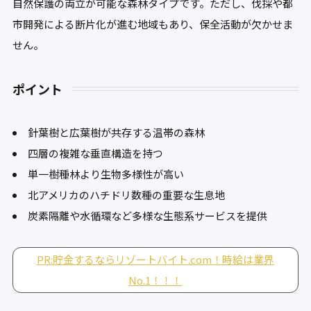
自然保護の両立が可能な森林タイプです。ただし、伐採や都
市開発による断片化が進む地域もあり、保全活動が欠かせま
せん。
ポイント
針葉樹と広葉樹が共存する温帯の森林
四層の複雑な垂直構造を持つ
単一樹種林より生物多様性が高い
北アメリカのハチドリ数種の重要な生息地
炭素隔離や水循環など多様な生態系サービスを提供
PR:貯金するならリゾートバイト.com！時給は業界
No.1！！！