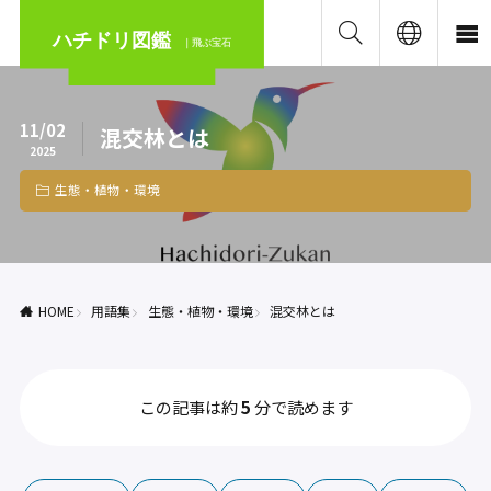
ハチドリ図鑑
｜飛ぶ宝石
11/02
混交林とは
2025
生態・植物・環境
HOME
用語集
生態・植物・環境
混交林とは
この記事は約
5
分で読めます