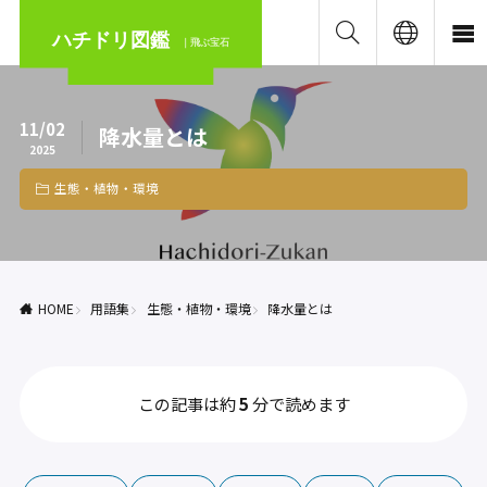
ハチドリ図鑑
｜飛ぶ宝石
11/02
降水量とは
2025
生態・植物・環境
HOME
用語集
生態・植物・環境
降水量とは
この記事は約
5
分で読めます