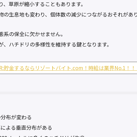
り、草原が縮小することもあります。
物の生息地も変わり、個体数の減少につながるおそれがあ
態系の保全に欠かせません。
が、ハチドリの多様性を維持する鍵となります。
PR:貯金するならリゾートバイト.com！時給は業界No.1！！
の分布が変わる
高による垂直分布がある