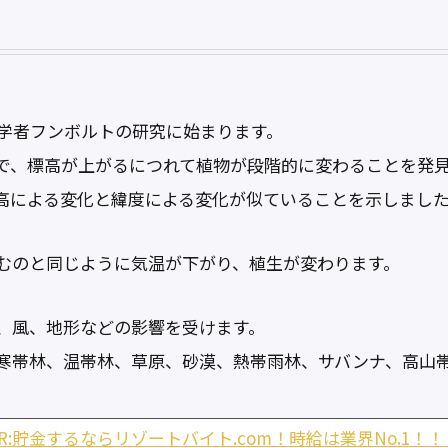
理学者フンボルトの研究に始まります。
で、標高が上がるにつれて植物が段階的に変わることを発
高による変化と緯度による変化が似ていることを示しまし
むのと同じように気温が下がり、植生が変わります。
、風、地形などの影響を受けます。
寒帯林、温帯林、草原、砂漠、熱帯雨林、サバンナ、高山
PR:貯金するならリゾートバイト.com！時給は業界No.1！！