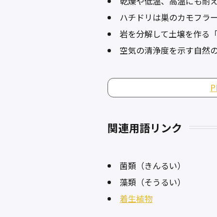
乾燥や低温、高温にも耐
ハチドリは巣のカモフラ
岩を分解して土壌を作る
空気の清浄度を示す自然
関連用語リンク
菌類（きんるい）
藻類（そうるい）
着生植物