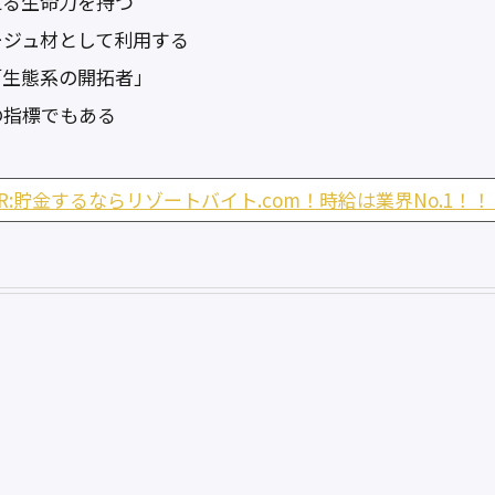
える生命力を持つ
ージュ材として利用する
「生態系の開拓者」
の指標でもある
PR:貯金するならリゾートバイト.com！時給は業界No.1！！