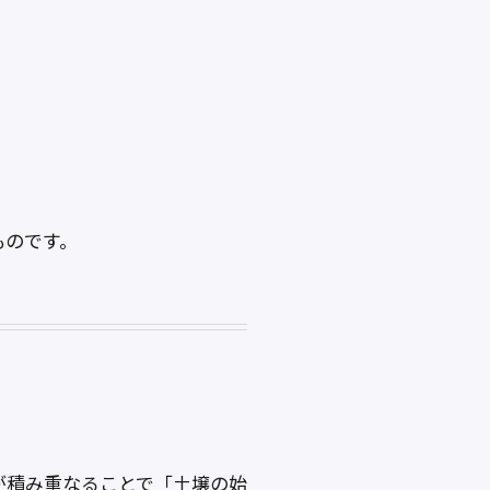
。
ものです。
が積み重なることで「土壌の始