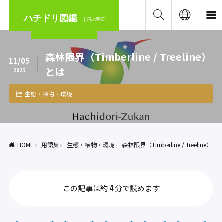
ハチドリ図鑑
｜飛ぶ宝石
森林限界（Timberline / Treeline）
11/05
とは
2025
生態・植物・環境
HOME
用語集
生態・植物・環境
森林限界（Timberline / Treeline）と
この記事は約
4
分で読めます