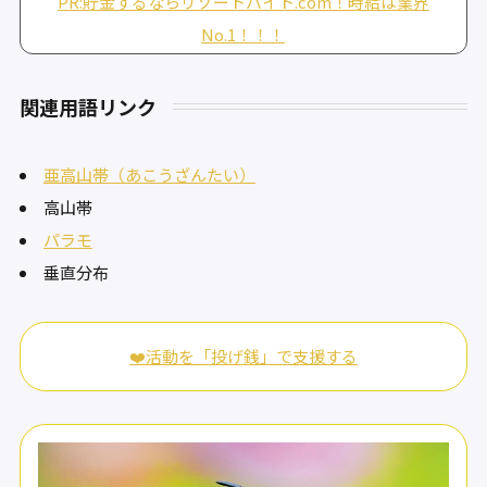
PR:貯金するならリゾートバイト.com！時給は業界
No.1！！！
関連用語リンク
亜高山帯（あこうざんたい）
高山帯
パラモ
垂直分布
❤️活動を「投げ銭」で支援する